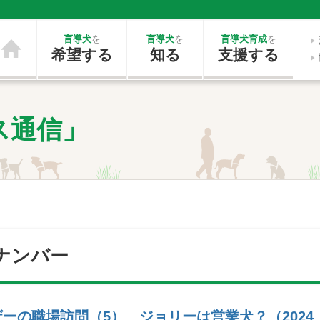
盲導犬
を
盲導犬
を
盲導犬育成
を
希望する
知る
支援する
ス通信」
ナンバー
ーの職場訪問（5） ジョリーは営業犬？（2024