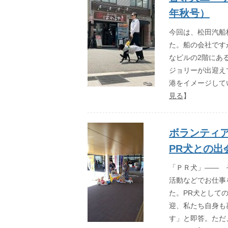
年秋号）
今回は、松田汽船
た。船の会社です
なビルの2階にあ
ジョリーが出迎え
港をイメージして
見る
】
ボランティ
PR犬との出
「ＰＲ犬」―― 
活動などでお仕事
た。PR犬として
迎、私たち自身も
す」と即答。ただ