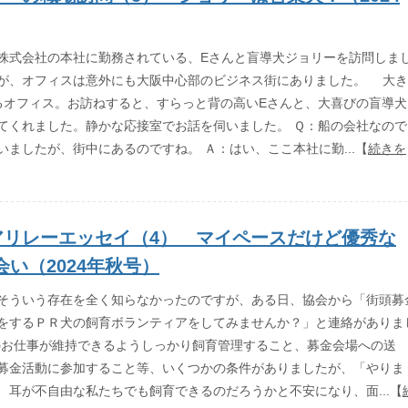
株式会社の本社に勤務されている、Eさんと盲導犬ジョリーを訪問しま
が、オフィスは意外にも大阪中心部のビジネス街にありました。 大き
るオフィス。お訪ねすると、すらっと背の高いEさんと、大喜びの盲導犬
てくれました。静かな応接室でお話を伺いました。 Ｑ：船の会社なので
いましたが、街中にあるのですね。 Ａ：はい、ここ本社に勤...【
続きを
アリレーエッセイ（4） マイペースだけど優秀な
会い（2024年秋号）
そういう存在を全く知らなかったのですが、ある日、協会から「街頭募
をするＰＲ犬の飼育ボランティアをしてみませんか？」と連絡がありま
のお仕事が維持できるようしっかり飼育管理すること、募金会場への送
募金活動に参加すること等、いくつかの条件がありましたが、「やりま
、耳が不自由な私たちでも飼育できるのだろうかと不安になり、面...【