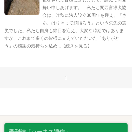
舞い申しあげます。 私たち関西盲導犬協
職員募集について
会は、昨秋に法人設立30周年を迎え、「さ
あ、はりきって頑張ろう」という矢先の震
サイトマップ
災でした。私たち自身も節目を迎え、大変な時期ではありま
すが、これまで多くの皆様に支えていただいた「ありがと
個人情報保護方針
う」の感謝の気持ちを込め...【
続きを見る
】
お問い合わせ
リンク
1
ENGLISH
季刊誌「ハーネス通信」