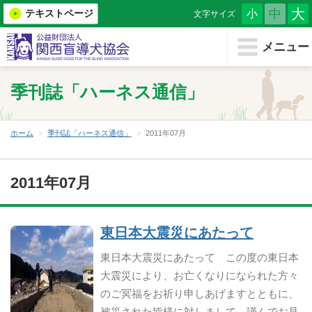
大
中
テキストページ
小
文字サイズ
メニューを閉じる
メニュー
ホーム
季刊誌「ハーネス通信」
協会について
盲導犬を知る
ホーム
季刊誌「ハーネス通信」
2011年07月
もうどう犬について
2011年07月
（小学生・教育機関用）
盲導犬育成を支援する
東日本大震災にあたって
東日本大震災にあたって この度の東日本
盲導犬を希望する
大震災により、お亡くなりになられた方々
のご冥福をお祈り申しあげますとともに、
盲導犬クイール
被災された皆様に対しまして、謹んでお見