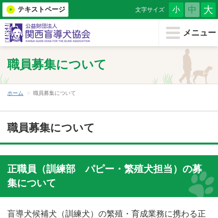
大
中
テキストページ
小
文字サイズ
メニューを閉じる
メニュー
ホーム
職員募集について
協会について
盲導犬を知る
ホーム
職員募集について
もうどう犬について
職員募集について
（小学生・教育機関用）
盲導犬育成を支援する
正職員（訓練部 パピー・繁殖犬担当）の募
盲導犬を希望する
集について
盲導犬クイール
盲導犬候補犬（訓練犬）の繁殖・育成業務に携わる正