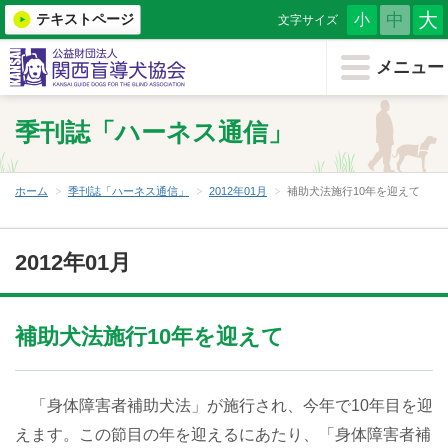
大
中
テキストページ
小
文字サイズ
メニューを閉じる
メニュー
ホーム
季刊誌「ハーネス通信」
協会について
盲導犬を知る
ホーム
季刊誌「ハーネス通信」
2012年01月
補助犬法施行10年を迎えて
もうどう犬について
2012年01月
（小学生・教育機関用）
盲導犬育成を支援する
補助犬法施行10年を迎えて
盲導犬を希望する
「身体障害者補助犬法」が施行され、今年で10年目を迎
盲導犬クイール
えます。この節目の年を迎えるにあたり、「身体障害者補