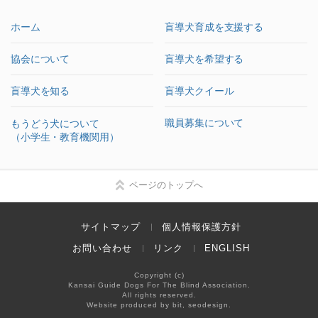
ホーム
盲導犬育成を支援する
協会について
盲導犬を希望する
盲導犬を知る
盲導犬クイール
職員募集について
もうどう犬について
（小学生・教育機関用）
ページのトップへ
サイトマップ
個人情報保護方針
お問い合わせ
リンク
ENGLISH
Copyright (c)
Kansai Guide Dogs For The Blind Association.
All rights reserved.
Website produced by bit, seodesign.