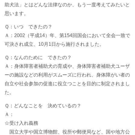
助犬法」とはどんな法律なのか、もう一度考えてみたいと
職員募集について
思います。
Ｑ：いつ できたの？
サイトマップ
Ａ：2002（平成14）年、第154回国会において全会一致で
個人情報保護方針
可決され成立、10月1日から施行されました。
Ｑ：なんのために できたの？
お問い合わせ
Ａ：身体障害者補助犬の育成や、身体障害者補助犬ユーザ
ーの施設などの利用がスムーズに行われ、身体障がい者の
リンク
自立や社会参加の促進に役立つことを目的に制定されまし
た。
ENGLISH
Ｑ：どんなことを 決めているの？
Ａ：
☆受け入れ義務
国立大学や国立博物館、役所や郵便局など、国や地方公