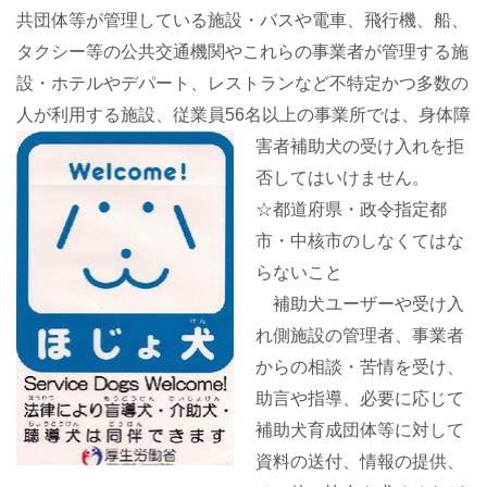
共団体等が管理している施設・バスや電車、飛行機、船、
タクシー等の公共交通機関やこれらの事業者が管理する施
設・ホテルやデパート、レストランなど不特定かつ多数の
人が利用する施設、従業員56名以上の事業所で
は、身体障
害者補助犬の受け入れを拒
否してはいけません。
☆都道府県・政令指定都
市・中核市のしなくてはな
らないこと
補助犬ユーザーや受け入
れ側施設の管理者、事業者
からの相談・苦情を受け、
助言や指導、必要に応じて
補助犬育成団体等に対して
資料の送付、情報の提供、