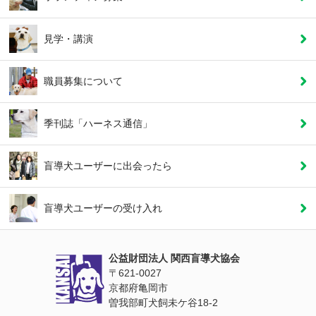
見学・講演
職員募集について
季刊誌「ハーネス通信」
盲導犬ユーザーに
出会ったら
盲導犬ユーザーの
受け入れ
公益財団法人 関西盲導犬協会
〒621‐0027
京都府亀岡市
曽我部町犬飼未ケ谷18‐2