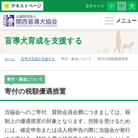
大
中
テキストページ
小
文字サイズ
メニューを閉じる
メニュー
ホーム
盲導犬育成を支援する
協会について
盲導犬を知る
ホーム
盲導犬育成を支援する
寄付・募金について
寄付の税額優遇措置
もうどう犬について
寄付・募金について
（小学生・教育機関用）
寄付の税額優遇措置
盲導犬育成を支援する
当協会へのご寄付、賛助会員会費につきましては、税
盲導犬を希望する
制上の優遇措置の対象となります。控除を受けるため
には、確定申告または法人税申告の際に当協会が発行
盲導犬クイール