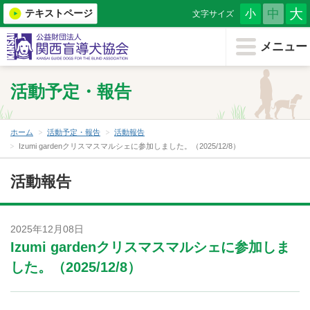
大
中
テキストページ
小
文字サイズ
メニューを閉じる
メニュー
ホーム
活動予定・報告
協会について
盲導犬を知る
ホーム
活動予定・報告
活動報告
Izumi gardenクリスマスマルシェに参加しました。（2025/12/8）
もうどう犬について
活動報告
（小学生・教育機関用）
盲導犬育成を支援する
2025年12月08日
Izumi gardenクリスマスマルシェに参加しま
盲導犬を希望する
した。（2025/12/8）
盲導犬クイール