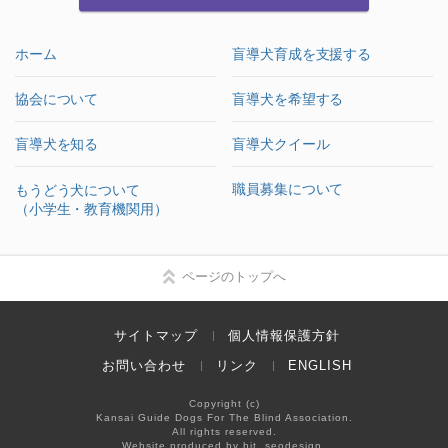
ホーム
盲導犬育成を支援する
協会について
盲導犬を希望する
盲導犬を知る
盲導犬クイール
職員募集について
もうどう犬について
（小学生・教育機関用）
ページのトップへ
サイトマップ
個人情報保護方針
お問い合わせ
リンク
ENGLISH
Copyright (c)
Kansai Guide Dogs For The Blind Association.
All rights reserved.
Website produced by bit, seodesign.