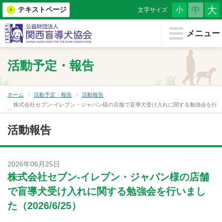
大
中
テキストページ
小
文字サイズ
メニューを閉じる
メニュー
ホーム
活動予定・報告
協会について
盲導犬を知る
ホーム
活動予定・報告
活動報告
株式会社セブン‐イレブン・ジャパン様の店舗で盲導犬受け入れに関する勉強会を行
いました（2026/6/25）
もうどう犬について
活動報告
（小学生・教育機関用）
盲導犬育成を支援する
2026年06月25日
株式会社セブン‐イレブン・ジャパン様の店舗
盲導犬を希望する
で盲導犬受け入れに関する勉強会を行いまし
た（2026/6/25）
盲導犬クイール