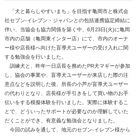
職員募集について
「犬と暮らしやすいまち」を目指す亀岡市と株式会
社セブン‐イレブン・ジャパンとの包括連携協定締結に
サイトマップ
伴い、当協会も協力関係を築く中、6月23日(火)に亀岡
市内の店舗（亀岡東インター店）にて、市内のオーナ
個人情報保護方針
ー様や店長様へ向けた盲導犬ユーザーの受け入れに関
する勉強会を行いました。
お問い合わせ
訓練犬と、昨年一日店長を務めたPR犬マギーが参加
し、協会の事業や、盲導犬ユーザーが来店した際の注
リンク
意点などを説明した後、所長の小芦が盲導犬ユーザー
の代わりとなり、店長様が手引きをして買い物のお手
ENGLISH
伝いをする模擬体験を行いました。実際に体験するこ
とで、どういったサポートが必要なのか理解していた
だくことができ、有意義な勉強会となりました。
今回の試みを通して、地元のセブン‐イレブン様から