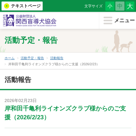
大
中
テキストページ
小
文字サイズ
メニューを閉じる
メニュー
ホーム
活動予定・報告
協会について
盲導犬を知る
ホーム
活動予定・報告
活動報告
岸和田千亀利ライオンズクラブ様からのご支援（2026/2/23）
もうどう犬について
活動報告
（小学生・教育機関用）
盲導犬育成を支援する
2026年02月23日
岸和田千亀利ライオンズクラブ様からのご支
盲導犬を希望する
援（2026/2/23）
盲導犬クイール