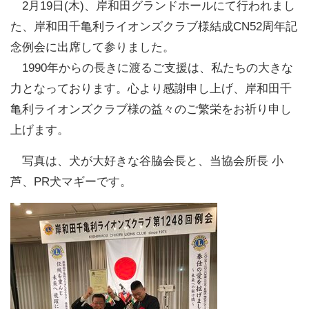
2月19日(木)、岸和田グランドホールにて行われまし
職員募集について
た、岸和田千亀利ライオンズクラブ様結成CN52周年記
念例会に出席して参りました。
サイトマップ
1990年からの長きに渡るご支援は、私たちの大きな
力となっております。心より感謝申し上げ、岸和田千
個人情報保護方針
亀利ライオンズクラブ様の益々のご繁栄をお祈り申し
上げます。
お問い合わせ
写真は、犬が大好きな谷脇会長と、当協会所長 小
リンク
芦、PR犬マギーです。
ENGLISH